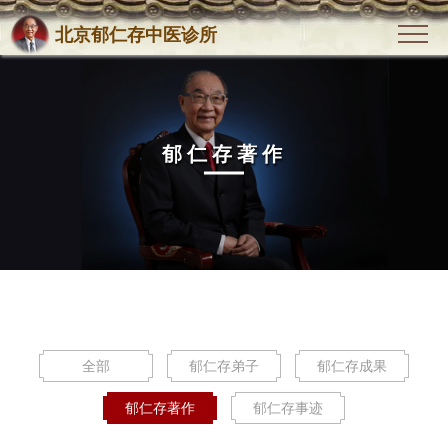
北京郁仁存中医诊所
郁仁存著作
全部
郁仁存弟子
郁仁存成果
郁仁存著作
郁仁存事迹