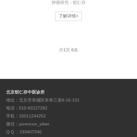
肿瘤研究 - 郁仁存
了解详情>
共
1
页
6
条
北京郁仁存中医诊所
地址：北京市东城区东单三条8-16-101
电话：010-83227282
手机：15011244252
微信：yurencun_yiliao
Q Q ：193407340