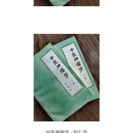
中医肿瘤学 - 郁仁存