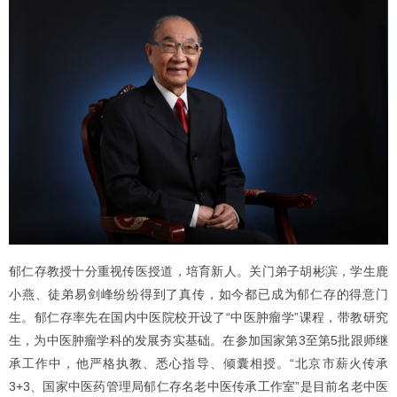
郁仁存教授十分重视传医授道，培育新人。关门弟子胡彬滨，学生鹿
小燕、徒弟易剑峰纷纷得到了真传，如今都已成为郁仁存的得意门
生。郁仁存率先在国内中医院校开设了“中医肿瘤学”课程，带教研究
生，为中医肿瘤学科的发展夯实基础。在参加国家第3至第5批跟师继
承工作中，他严格执教、悉心指导、倾囊相授。“北京市薪火传承
3+3、国家中医药管理局郁仁存名老中医传承工作室”是目前名老中医