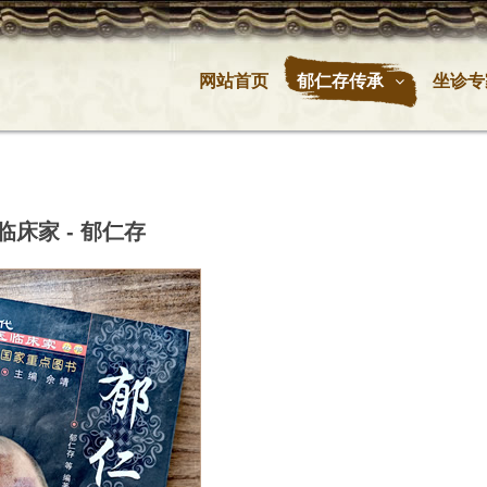
网站首页
郁仁存传承
坐诊专
床家 - 郁仁存