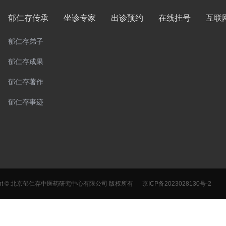
郁仁存传承
坐诊专家
出诊预约
在线挂号
互联
郁仁存弟子
郁仁存成果
郁仁存著作
郁仁存事迹
right © 北京郁仁存中医药研究中心有限公司 版权所有
京ICP备2023028130号-2