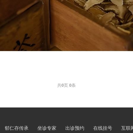
共
0
页
0
条
郁仁存传承
坐诊专家
出诊预约
在线挂号
互联