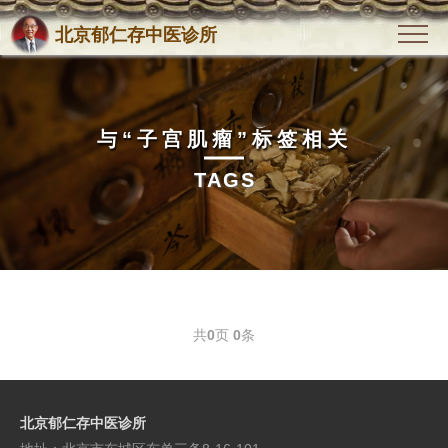
北京郁仁存中医诊所
与
“子宫肌瘤”
标签相关
TAGS
共
0
页
0
条
北京郁仁存中医诊所