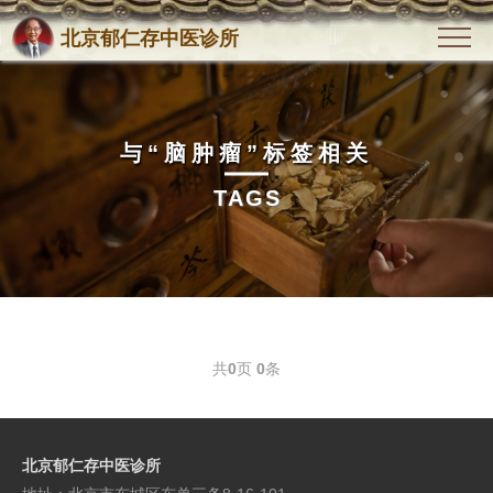
北京郁仁存中医诊所
与
“脑肿瘤”
标签相关
TAGS
共
0
页
0
条
北京郁仁存中医诊所