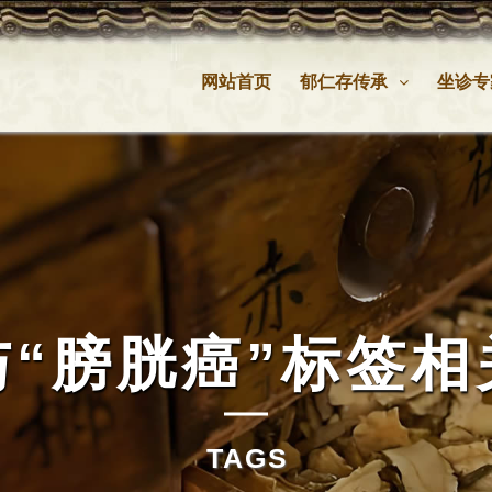
网站首页
郁仁存传承
坐诊专
与
“膀胱癌”
标签相
TAGS