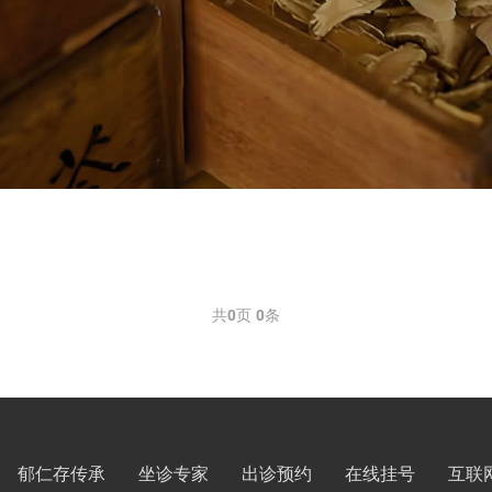
共
0
页
0
条
郁仁存传承
坐诊专家
出诊预约
在线挂号
互联