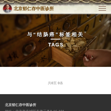
北京郁仁存中医诊所
与
“结肠癌”
标签相关
TAGS
共
0
页
0
条
北京郁仁存中医诊所