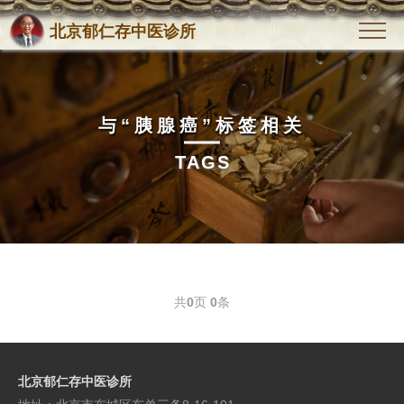
北京郁仁存中医诊所
与
“胰腺癌”
标签相关
TAGS
共
0
页
0
条
北京郁仁存中医诊所