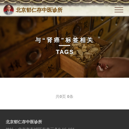
北京郁仁存中医诊所
与
“肾癌”
标签相关
TAGS
共
0
页
0
条
北京郁仁存中医诊所