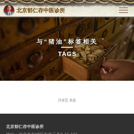
北京郁仁存中医诊所
与
“猪油”
标签相关
TAGS
共
0
页
0
条
北京郁仁存中医诊所