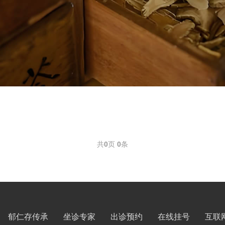
共
0
页
0
条
郁仁存传承
坐诊专家
出诊预约
在线挂号
互联