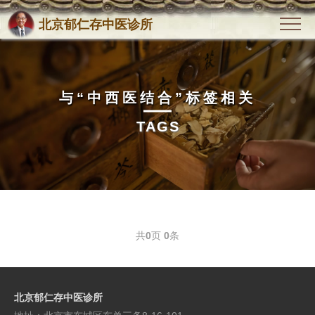
北京郁仁存中医诊所
与
“中西医结合”
标签相关
TAGS
共
0
页
0
条
北京郁仁存中医诊所