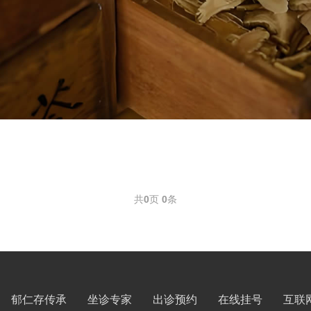
共
0
页
0
条
郁仁存传承
坐诊专家
出诊预约
在线挂号
互联