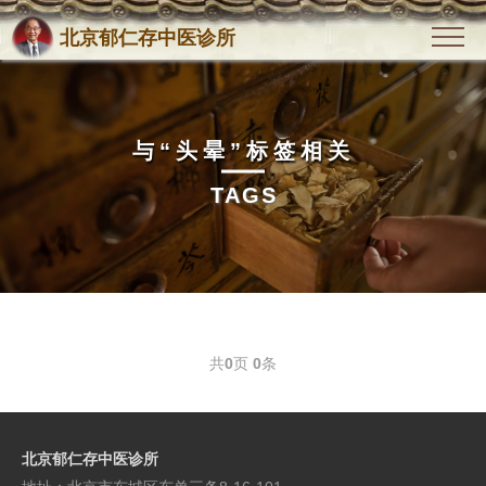
北京郁仁存中医诊所
与
“头晕”
标签相关
TAGS
共
0
页
0
条
北京郁仁存中医诊所