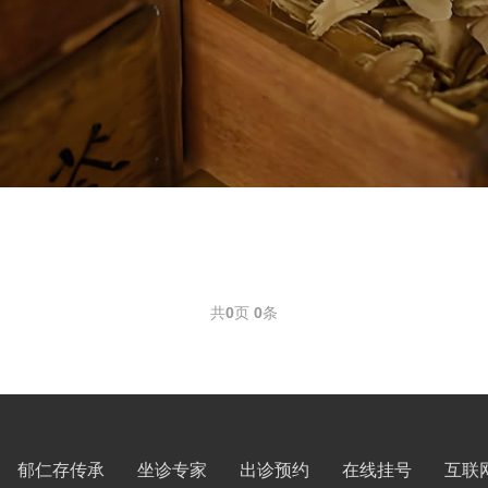
共
0
页
0
条
郁仁存传承
坐诊专家
出诊预约
在线挂号
互联