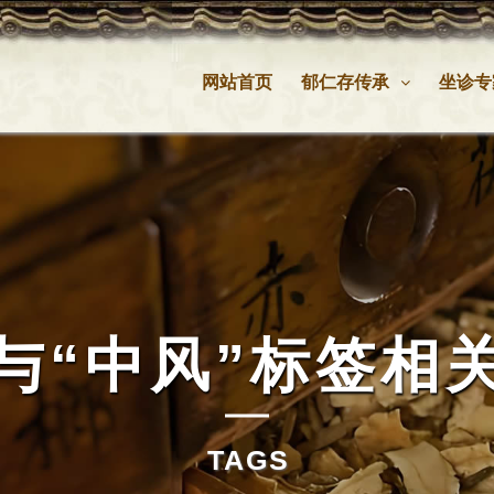
网站首页
郁仁存传承
坐诊专
与
“中风”
标签相
TAGS