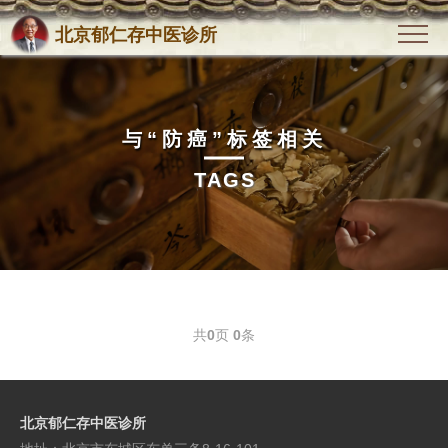
北京郁仁存中医诊所
与
“防癌”
标签相关
TAGS
共
0
页
0
条
北京郁仁存中医诊所