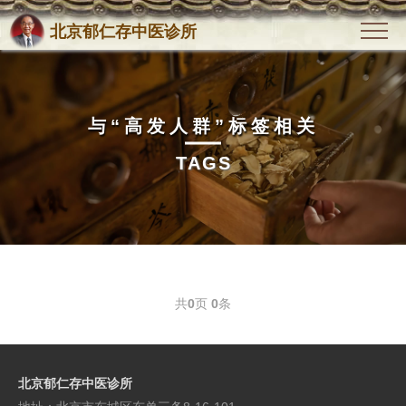
北京郁仁存中医诊所
与
“高发人群”
标签相关
TAGS
共
0
页
0
条
北京郁仁存中医诊所