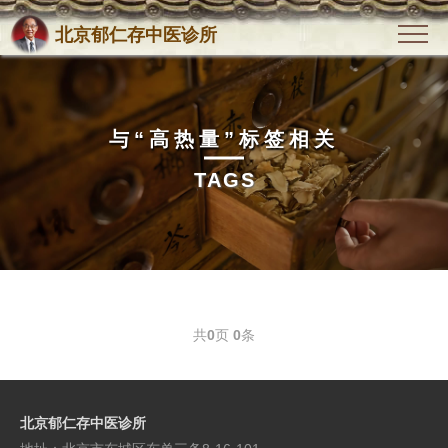
北京郁仁存中医诊所
与
“高热量”
标签相关
TAGS
共
0
页
0
条
北京郁仁存中医诊所