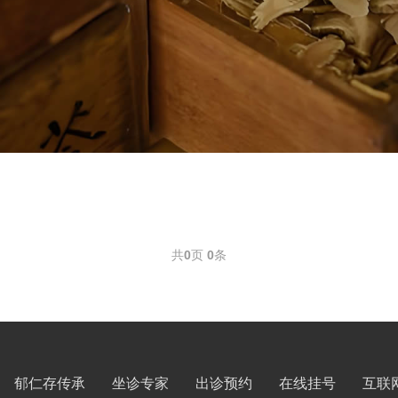
共
0
页
0
条
郁仁存传承
坐诊专家
出诊预约
在线挂号
互联