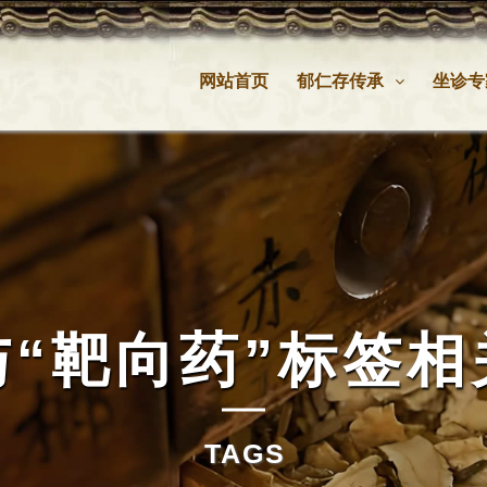
网站首页
郁仁存传承
坐诊专
与
“靶向药”
标签相
TAGS