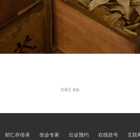
共
0
页
0
条
郁仁存传承
坐诊专家
出诊预约
在线挂号
互联