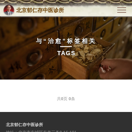
北京郁仁存中医诊所
与
“治愈”
标签相关
TAGS
共
0
页
0
条
北京郁仁存中医诊所