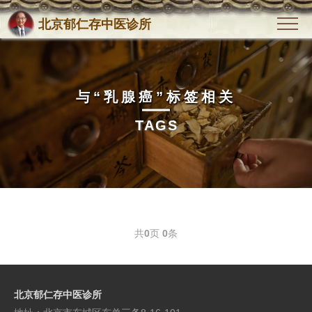
北京郁仁存中医诊所
与
“乳腺癌”
标签相关
TAGS
共
0
页
0
条
北京郁仁存中医诊所